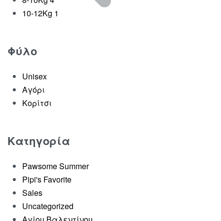
10-12Kg
1
Φύλο
Unisex
Αγόρι
Κορίτσι
Κατηγορία
Pawsome Summer
Σετ Summer Queen – Ρ
Pipi's Favorite
Sales
€
32.00
€
22.40
-30% OFF
Uncategorized
Επιλογή
Αγίου Βαλεντίνου