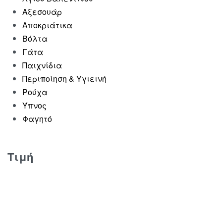
Αξεσουάρ
Αποκριάτικα
Βόλτα
Γάτα
Φορμάκι Red Hearts –
Παιχνίδια
Κόκκινο
Περιποίηση & Υγιεινή
€
24.00
Ρούχα
Επιλογή
Ύπνος
Φαγητό
Τιμή