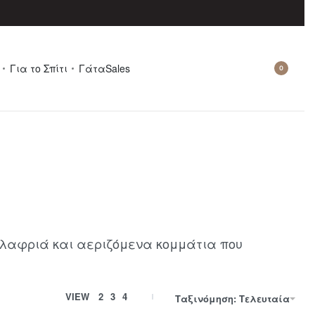
Για το Σπίτι
Γάτα
Sales
0
λαφριά και αεριζόμενα κομμάτια που
VIEW
2
3
4
Ταξινόμηση: Τελευταία