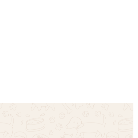
Σαλοπέτα Τζιν Love
Animals – Μπλε
€
35.00
Επιλογή
 Τζιν MM – Μπλε