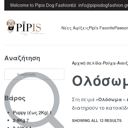
Welcome to Pipis Dog Fashion
info@pipisdogfashion.g
Νέες Αφίξεις
Pipi’s Favorite
Pawso
Αναζήτηση
Αρχική σελίδα
›
Ρούχα
›
Άνοι
Ολόσω
Βάρος
Στη σειρά
«Ολόσωμα – 
διατηρούν το κατοικί
Puppy (έως 2Kg)
1
2-8Kg
7
SHOWING ALL 12 RESULTS
8-10Kg
4