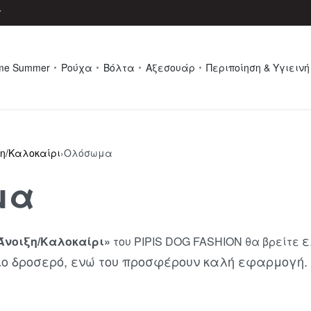
r
me Summer
Ρούχα
Βόλτα
Αξεσουάρ
Περιποίηση & Υγιεινή
ξη/Καλοκαίρι
›
Ολόσωμα
μα
ε
Άνοιξη/Καλοκαίρι»
του PIPIS DOG FASHION θα βρείτε
διο δροσερό, ενώ του προσφέρουν καλή εφαρμογή.