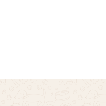
Σαλοπέτα Τζιν Trendy Boy –
Μπλε
€
36.00
Επιλογή
άλ
Σαλοπέτα
€
34.00
Επιλογή