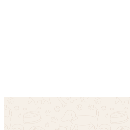
Σαλοπέτα Τζιν Φλορ
Bow – Mπλε
€
26.00
Επιλογή