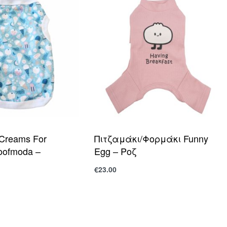
e Creams For
Πιτζαμάκι/Φορμάκι Funny
oofmoda –
Egg – Ροζ
€
23.00
Επιλογή