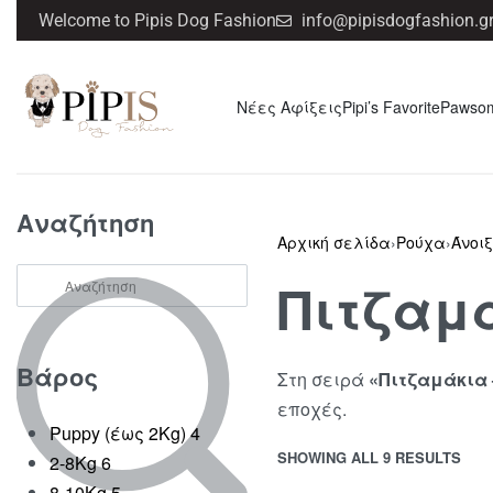
Welcome to Pipis Dog Fashion
info@pipisdogfashion.g
Νέες Αφίξεις
Pipi’s Favorite
Pawso
Αναζήτηση
Αρχική σελίδα
›
Ρούχα
›
Άνοι
Πιτζαμ
Βάρος
Στη σειρά
«Πιτζαμάκια 
εποχές.
Puppy (έως 2Kg)
4
SHOWING ALL 9 RESULTS
2-8Kg
6
8-10Kg
5