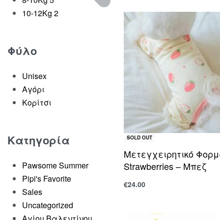
10-12Kg
2
Φύλο
Unisex
Αγόρι
Κορίτσι
Κατηγορία
SOLD OUT
Μετεγχειρητικό Φορμ
Strawberries – Μπεζ
Pawsome Summer
Pipi's Favorite
€
24.00
Sales
Επιλογή
Uncategorized
Αγίου Βαλεντίνου