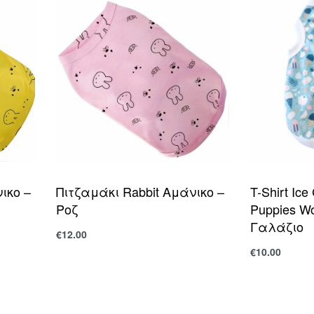
ικο –
Πιτζαμάκι Rabbit Αμάνικο –
T-Shirt Ic
Ροζ
Puppies W
Γαλάζιο
€
12.00
Επιλογή
€
10.00
Επιλογή