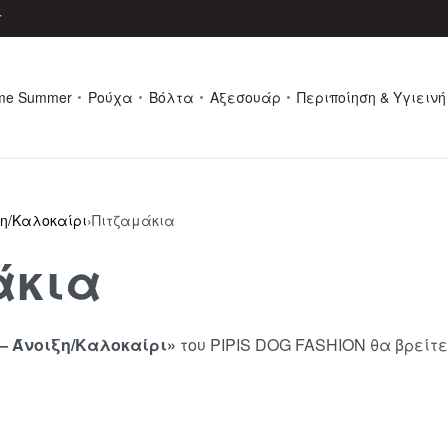
r
me Summer
Ρούχα
Βόλτα
Αξεσουάρ
Περιποίηση & Υγιεινή
ξη/Καλοκαίρι
›
Πιτζαμάκια
άκια
– Άνοιξη/Καλοκαίρι»
του PIPIS DOG FASHION θα βρείτε