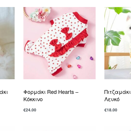
άκι
Φορμάκι Red Hearts –
Πιτζαμάκι
Κόκκινο
Λευκό
€
24.00
€
18.00
Επιλογή
Επιλογή