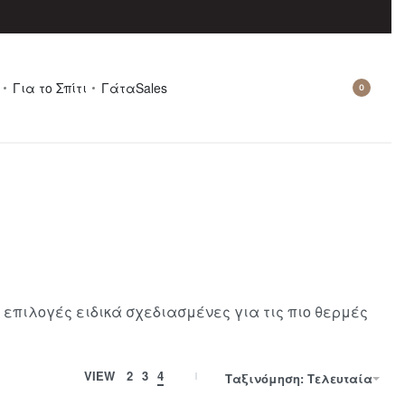
Για το Σπίτι
Γάτα
Sales
0
 επιλογές ειδικά σχεδιασμένες για τις πιο θερμές
VIEW
2
3
4
Ταξινόμηση: Τελευταία