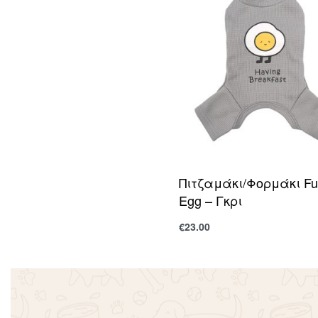
Πιτζαμάκι/Φορμάκι Fu
Egg – Γκρι
€
23.00
Επιλογή