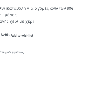
ντικαταβολή για αγορές άνω των 80€
ς ημέρες
γής χέρι με χέρι
αλάθι
Add to wishlist
όπωρο/Χειμώνας