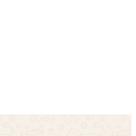
βάγκο –
Βρακάκι Αστεράκια – Κόκκινο
€
12.00
Επιλογή