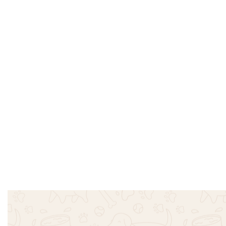
Φόρμα Βελουτέ Remas – Ροζ
Αδιάβροχο
Small – 4X
€
30.00
Επιλογή
€
13.90
€
27.90
Επιλογή