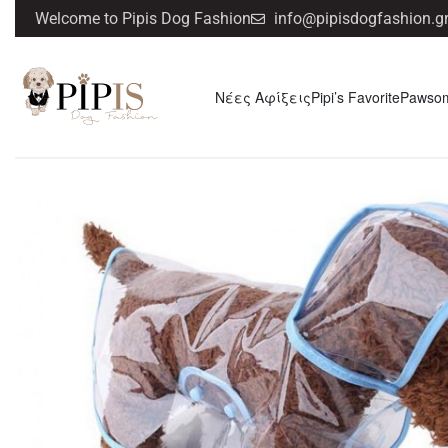
Welcome to Pipis Dog Fashion
info@pipisdogfashion.g
Νέες Αφίξεις
Pipi’s Favorite
Pawso