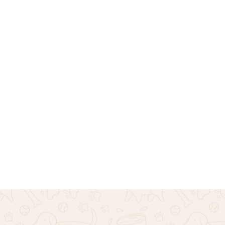
 Φωσφοριζέ Λωρίδες
Πουλόβερ πλεξούδες ζι
L – Ροζ
Σκούρο Μπλε
€
16.00
Επιλογή