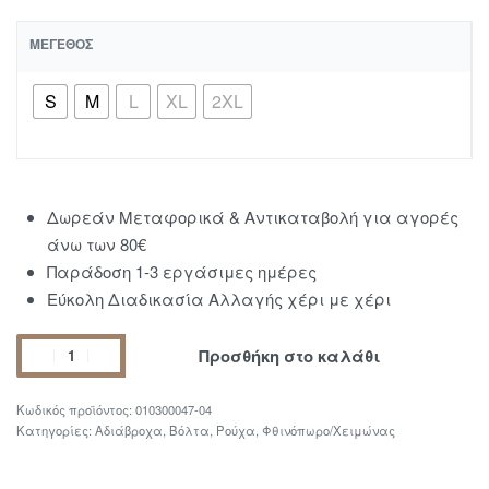
ΜΈΓΕΘΟΣ
S
M
L
XL
2XL
Δωρεάν Μεταφορικά & Αντικαταβολή για αγορές
άνω των 80€
Παράδοση 1-3 εργάσιμες ημέρες
Εύκολη Διαδικασία Αλλαγής χέρι με χέρι
Προσθήκη στο καλάθι
010300047-04
Κατηγορίες:
Αδιάβροχα
,
Βόλτα
,
Ρούχα
,
Φθινόπωρο/Χειμώνας