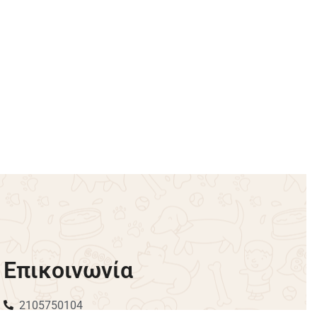
SOLD OUT
 Luxury
Χειροποίητες λιχουδιές σκύλου
Kyon 75gr –
Banana/Ceylon/Cinnamon/Thyme
Honey
€
5.50
Διαβάστε περισσότερα
Επικοινωνία
2105750104