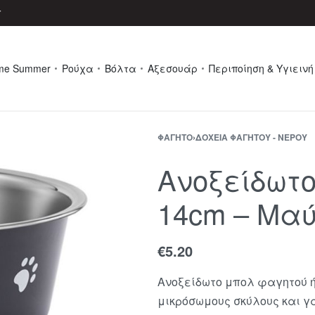
r
me Summer
Ρούχα
Βόλτα
Αξεσουάρ
Περιποίηση & Υγιεινή
ΦΑΓΗΤΌ
›
ΔΟΧΕΊΑ ΦΑΓΗΤΟΎ - ΝΕΡΟΎ
Ανοξείδωτο
14cm – Μα
€
5.20
Ανοξείδωτο μπολ φαγητού ή
μικρόσωμους σκύλους και γ