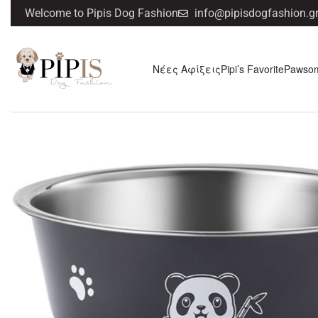
Welcome to Pipis Dog Fashion
info@pipisdogfashion.g
Νέες Αφίξεις
Pipi’s Favorite
Pawso