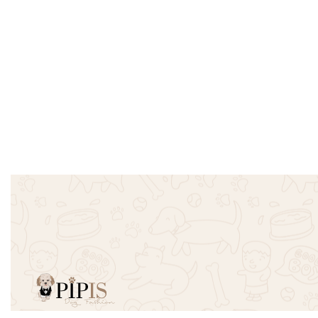
SOLD OUT
Χειροποίητες λιχουδιές σκύλου
Celebrate 
Kyon 140gr – Roast Bacon/Graviera
gr
Cheese/Thyme
€
4.00
Διαβάστε π
€
8.50
Προσθήκη στο καλάθι