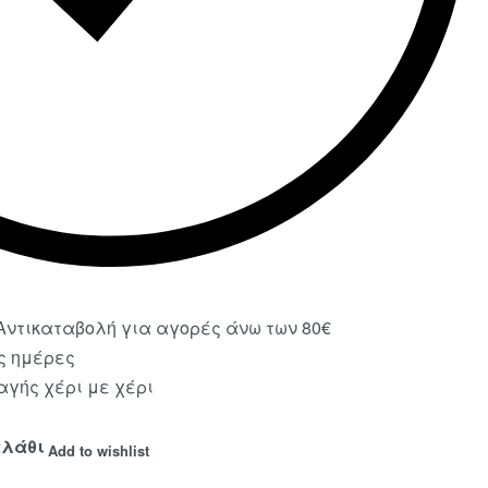
ντικαταβολή για αγορές άνω των 80€
ς ημέρες
γής χέρι με χέρι
αλάθι
Add to wishlist