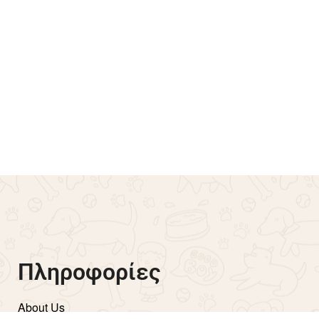
Freshness Duck Stick 100
Μπολ Κεραμικό Με Βάση
Glee 400ml – Πράσινο
€
11.90
ερισσότερα
Προσθήκη στο καλάθι
Πληροφορίες
About Us