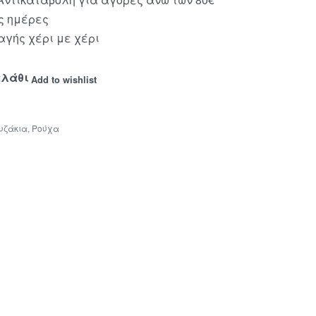
ς ημέρες
γής χέρι με χέρι
αλάθι
Add to wishlist
υζάκια
,
Ρούχα