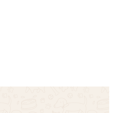
– Ροζ
Πουλόβερ πλεξούδες ζιβάγκο –
Σκούρο Μπλε
€
16.00
Επιλογή