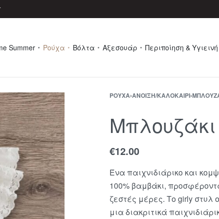
r
me Summer
Ρούχα
Βόλτα
Αξεσουάρ
Περιποίηση & Υγιεινή
ΡΟΎΧΑ
›
ΆΝΟΙΞΗ/ΚΑΛΟΚΑΊΡΙ
›
ΜΠΛΟΥΖ
Μπλουζάκι B
€
12.00
Ένα παιχνιδιάρικο και κομ
100% βαμβάκι, προσφέροντα
ζεστές μέρες. Το girly στυ
μια διακριτικά παιχνιδιάρικ