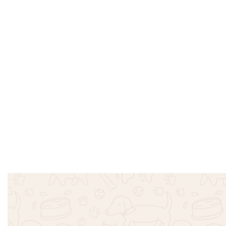
Mπλουζάκι Πικέ Dadagou – Ροζ
Φόρμα Βελ
€
18.00
€
30.00
Επιλογή
Επιλογή