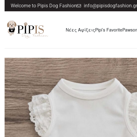
Welcome to Pipis Dog Fashion
info@pipisdogfashion.g
Νέες Αφίξεις
Pipi’s Favorite
Pawso