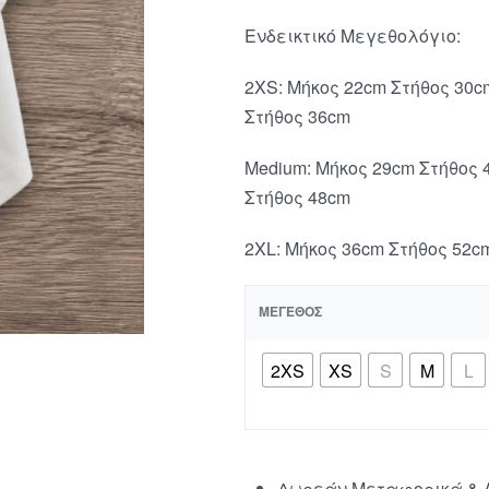
Ενδεικτικό Μεγεθολόγιο:
2XS: Μήκος 22cm Στήθος 30
Στήθος 36cm
Medium: Μήκος 29cm Στήθος
Στήθος 48cm
2XL: Μήκος 36cm Στήθος 52c
ΜΈΓΕΘΟΣ
2XS
XS
S
M
L
Δωρεάν Μεταφορικά & Α