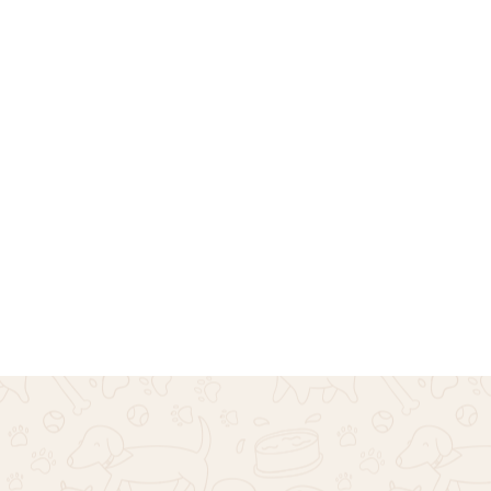
ουτέ Remas – Ροζ
Πουκάμισο Χαβανέζικο 
€
10.00
€
16.00
Επιλογή