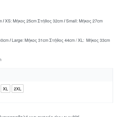
cm
/
XS: Μήκος 25cm Στήθος 32cm
/
Small: Μήκος 27cm
 40cm
/
Large: Μήκος 31cm Στήθος 44cm / XL: Μήκος 33cm
m
XL
2XL
ντικαταβολή για αγορές άνω των 80€