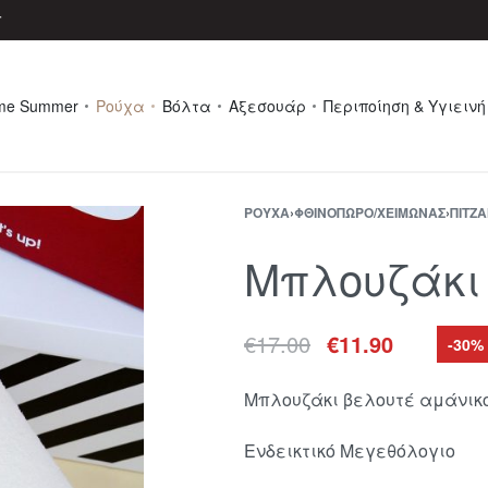
r
me Summer
Ρούχα
Βόλτα
Αξεσουάρ
Περιποίηση & Υγιεινή
ΡΟΎΧΑ
›
ΦΘΙΝΌΠΩΡΟ/ΧΕΙΜΏΝΑΣ
›
ΠΙΤΖ
Μπλουζάκι 
€
17.00
€
11.90
-30%
Μπλουζάκι βελουτέ αμάνικ
Ενδεικτικό Μεγεθόλογιο