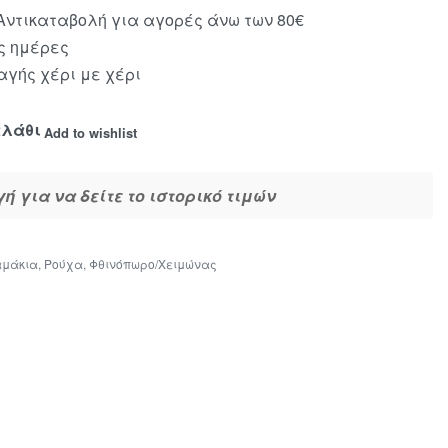
ντικαταβολή για αγορές άνω των 80€
ς ημέρες
γής χέρι με χέρι
αλάθι
Add to wishlist
 για να δείτε το ιστορικό τιμών
αμάκια
,
Ρούχα
,
Φθινόπωρο/Χειμώνας