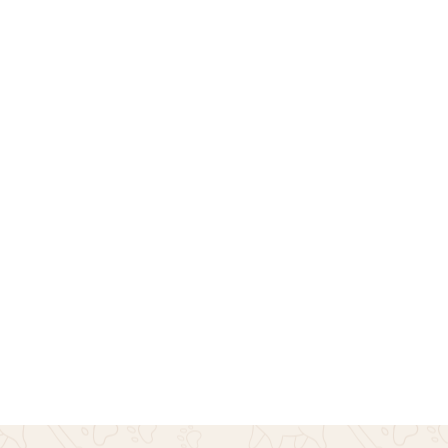
 Πικέ Dadagou – Ροζ
Αδιάβροχο Φωσφοριζέ 
Small – 4XL – Ροζ
€
13.90
€
27.90
Επιλογή