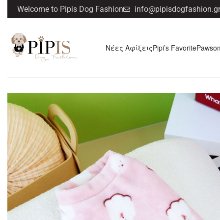
Welcome to Pipis Dog Fashion
info@pipisdogfashion.g
Νέες Αφίξεις
Pipi’s Favorite
Pawso