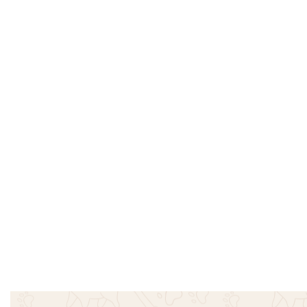
Μπλουζάκι Πλεκτό Love you – Ροζ
Mπλουζάκι
€
20.00
€
14.00
€
18.00
-30% OFF
Επιλογή
Επιλογή