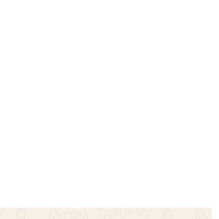
Λωρίδες
T-shirt Hope – Ροζ
€
18.00
€
19.00
Επιλογή