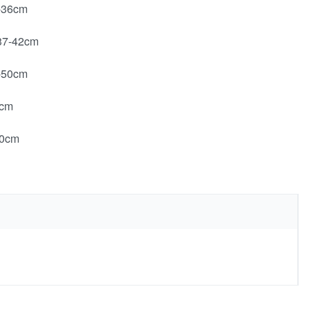
-36cm
37-42cm
-50cm
5cm
60cm