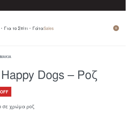
Για το Σπίτι
Γάτα
Sales
0
ΑΜΆΚΙΑ
Happy Dogs – Ροζ
 OFF
ο σε χρώμα ροζ