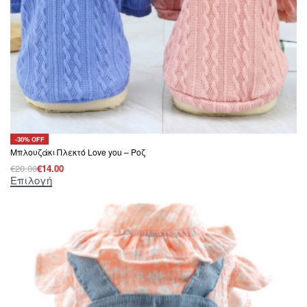
-30% OFF
Μπλουζάκι Πλεκτό Love you – Ροζ
€
20.00
€
14.00
Επιλογή