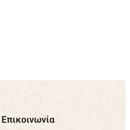
όκκινο
Μπλουζάκι Πλεκτό Love You –
Μπλε Σκούρο
€
20.00
€
14.00
-30% OFF
Επιλογή
Επικοινωνία