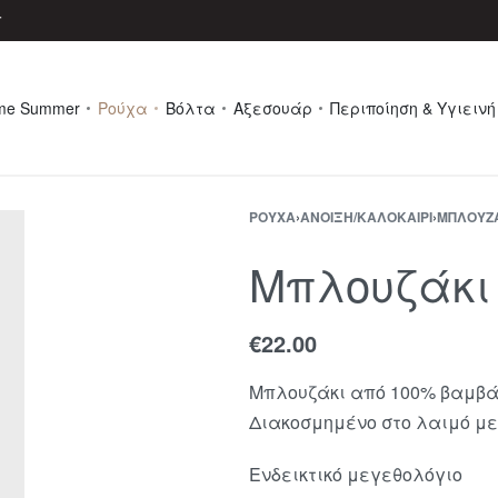
r
me Summer
Ρούχα
Βόλτα
Αξεσουάρ
Περιποίηση & Υγιεινή
ΡΟΎΧΑ
›
ΆΝΟΙΞΗ/ΚΑΛΟΚΑΊΡΙ
›
ΜΠΛΟΥΖ
Μπλουζάκι P
€
22.00
Μπλουζάκι από 100% βαμβάκ
Διακοσμημένο στο λαιμό με
Ενδεικτικό μεγεθολόγιο