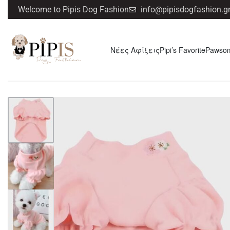
Welcome to Pipis Dog Fashion
info@pipisdogfashion.g
Νέες Αφίξεις
Pipi’s Favorite
Pawso