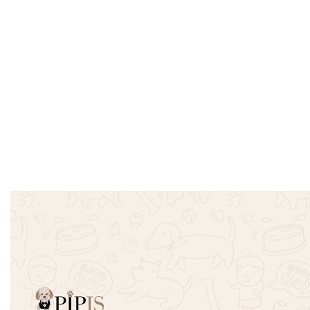
Φόρεμα Σαλοπέτα Τζιν Pocket –
Πουκάμισο
Ροζ
€
10.00
€
16.00
Επιλογή
€
30.00
Επιλογή