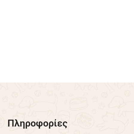
 Χαβανέζικο – Ροζ
Βρακάκι Αστεράκια – Κ
€
12.00
Επιλογή
Πληροφορίες