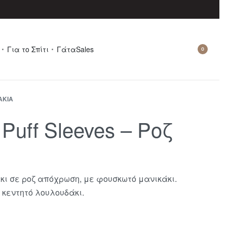
Για το Σπίτι
Γάτα
Sales
0
ΆΚΙΑ
uff Sleeves – Ροζ
ι σε ροζ απόχρωση, με φουσκωτό μανικάκι.
 κεντητό λουλουδάκι.