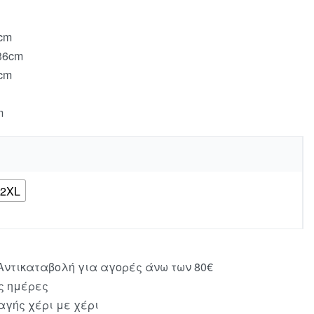
3cm
36cm
9cm
m
2XL
ντικαταβολή για αγορές άνω των 80€
ς ημέρες
γής χέρι με χέρι