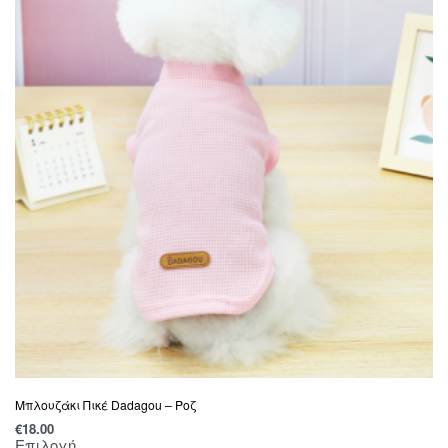
Mπλουζάκι Πικέ Dadagou – Ροζ
€
18.00
Επιλογή