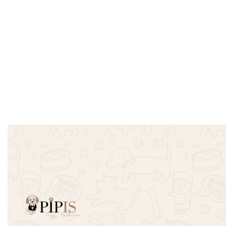
Πουλόβερ Πλεξούδες Ζιβάγκο –
Πουλόβερ 
Φούξια
Σκούρο Μ
€
13.00
€
19.00
€
16.00
Επιλογή
Επιλογή