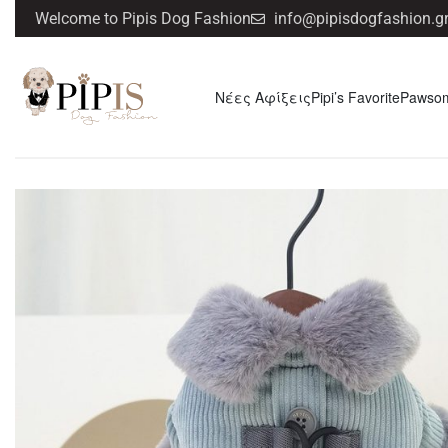
Welcome to Pipis Dog Fashion
info@pipisdogfashion.g
Νέες Αφίξεις
Pipi’s Favorite
Pawso