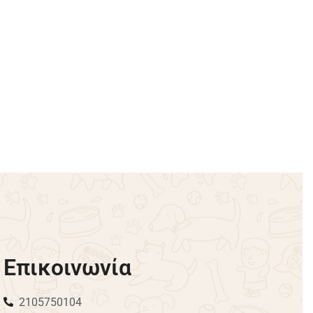
όκκινο
Μπλουζάκι Βελουτέ Ρίγα Dadagou
– Μπλε
€
14.00
€
11.90
-15% OFF
Επιλογή
Επικοινωνία
2105750104