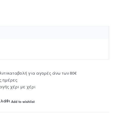
ντικαταβολή για αγορές άνω των 80€
ς ημέρες
γής χέρι με χέρι
αλάθι
Add to wishlist