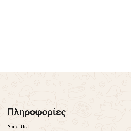
πλεξούδες ζιβάγκο –
Βρακάκι Αστεράκια – Κ
πλε
€
12.00
Επιλογή
Πληροφορίες
About Us