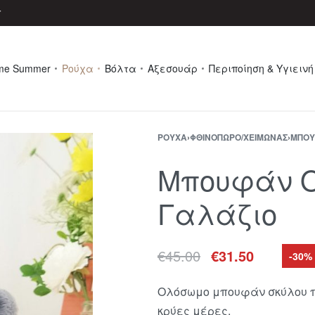
r
me Summer
Ρούχα
Βόλτα
Αξεσουάρ
Περιποίηση & Υγιεινή
ΡΟΎΧΑ
›
ΦΘΙΝΌΠΩΡΟ/ΧΕΙΜΏΝΑΣ
›
ΜΠΟΥ
Μπουφάν Ο
Γαλάζιο
€
45.00
€
31.50
-30%
Ολόσωμο μπουφάν σκύλου πο
κρύες μέρες.