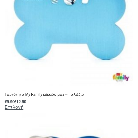
Tαυτότητα Μy Family κόκαλο ματ – Γαλάζιο
€
9.90
€
12.90
Επιλογή