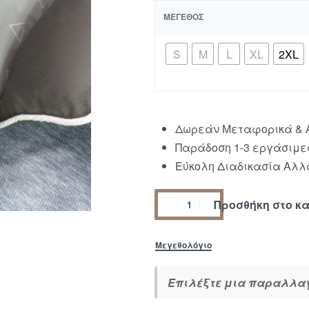
ΜΈΓΕΘΟΣ
S
M
L
XL
2XL
Δωρεάν Μεταφορικά & Α
Παράδοση 1-3 εργάσιμε
Εύκολη Διαδικασία Αλλα
Προσθήκη στο κ
Μεγεθολόγιο
Επιλέξτε μια παραλλαγή