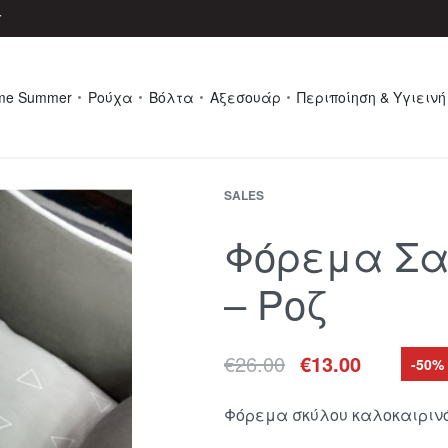
r
me Summer
Ρούχα
Βόλτα
Αξεσουάρ
Περιποίηση & Υγιεινή
SALES
Φόρεμα Σα
– Ροζ
€
26.00
€
13.00
-50%
Φόρεμα σκύλου καλοκαιριν