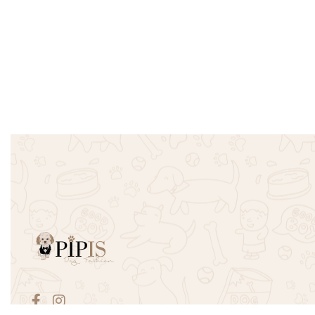
SOLD OUT
SOLD OUT
Φόρεμα κουνέλι – Ροζ
Μπλουζάκι
Βεραμάν
€
19.90
€
11.90
-40% OFF
Επιλογή
€
15.90
€
8.90
-
Επιλογή