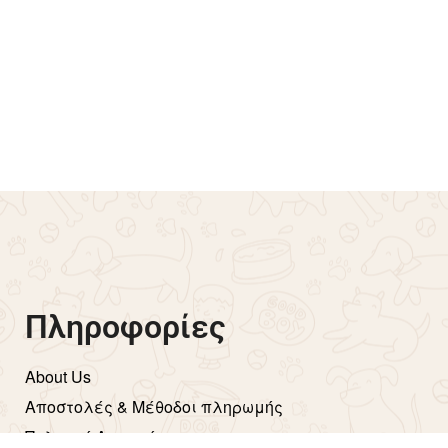
 πλεκτό SMILE –
Φούτερ Babytale – Ροζ
€
9.00
Επιλογή
44% OFF
Πληροφορίες
About Us
Aποστολές & Μέθοδοι πληρωμής
Πολιτική Απορρήτου