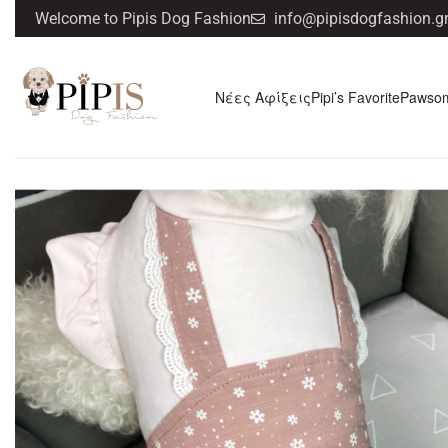
Welcome to Pipis Dog Fashion
info@pipisdogfashion.g
Νέες Αφίξεις
Pipi’s Favorite
Pawso