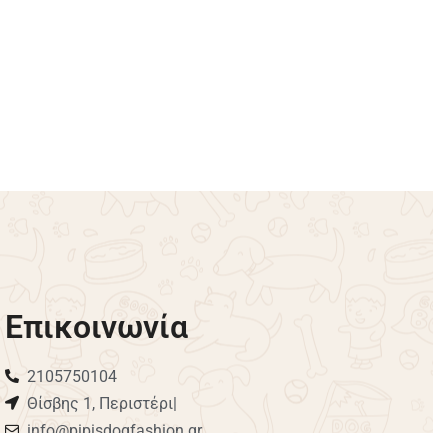
Σαλοπέτα Κουνελάκι – Ροζ
€
37.00
€
25.90
-30% OFF
Επιλογή
Επικοινωνία
2105750104
Θίσβης 1, Περιστέρι|
info@pipisdogfashion.gr