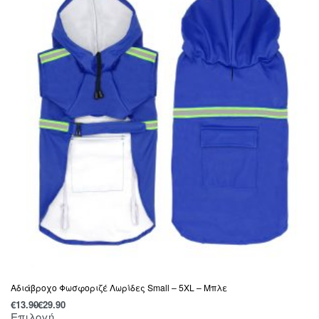
Αδιάβροχο Φωσφοριζέ Λωρίδες Small – 5XL – Μπλε
€
13.90
€
29.90
Επιλογή