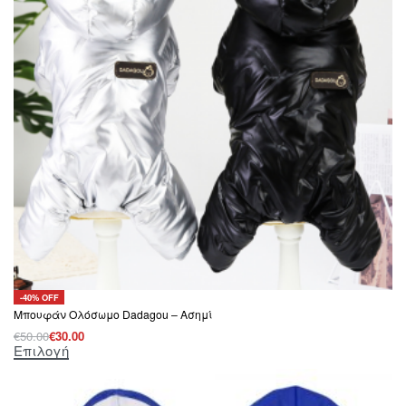
-40% OFF
Μπουφάν Oλόσωμο Dadagou – Ασημί
€
50.00
€
30.00
Επιλογή