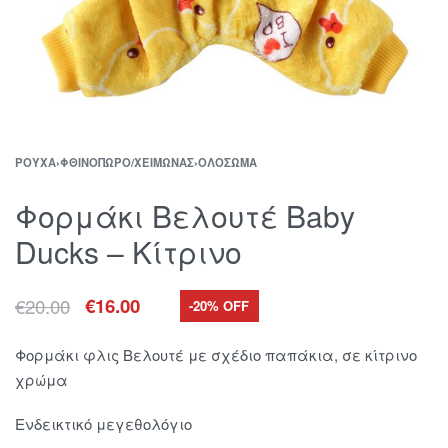
ΡΟΎΧΑ
›
ΦΘΙΝΌΠΩΡΟ/ΧΕΙΜΏΝΑΣ
›
ΟΛΌΣΩΜΑ
Φορμάκι Βελουτέ Baby
Ducks – Κίτρινο
€
20.00
€
16.00
-20% OFF
Φορμάκι φλις Βελουτέ με σχέδιο παπάκια, σε κίτρινο
χρώμα
Ενδεικτικό μεγεθολόγιο