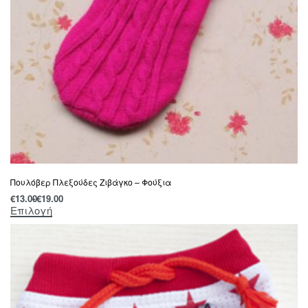
Πουλόβερ Πλεξούδες Ζιβάγκο – Φούξια
€
13.00
€
19.00
Επιλογή