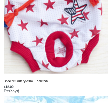
Βρακάκι Αστεράκια – Κόκκινο
€
12.00
Επιλογή