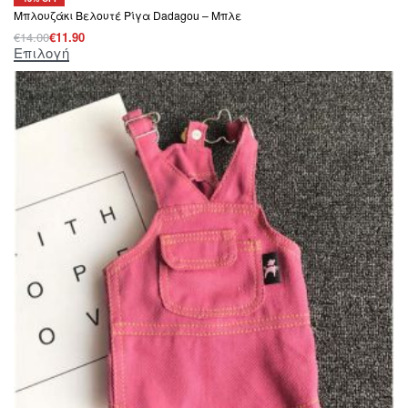
Μπλουζάκι Βελουτέ Ρίγα Dadagou – Μπλε
€
14.00
€
11.90
Επιλογή