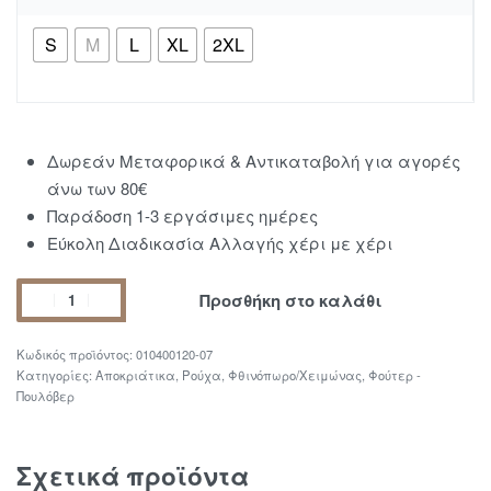
S
M
L
XL
2XL
Δωρεάν Μεταφορικά & Αντικαταβολή για αγορές
άνω των 80€
Παράδοση 1-3 εργάσιμες ημέρες
Εύκολη Διαδικασία Αλλαγής χέρι με χέρι
Προσθήκη στο καλάθι
010400120-07
Κατηγορίες:
Αποκριάτικα
,
Ρούχα
,
Φθινόπωρο/Χειμώνας
,
Φούτερ -
Πουλόβερ
Σχετικά προϊόντα