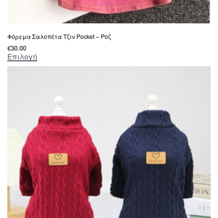
Φόρεμα Σαλοπέτα Τζιν Pocket – Ροζ
€
30.00
Επιλογή