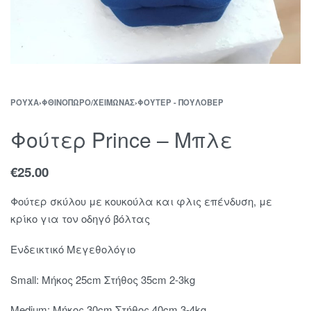
ΡΟΎΧΑ
›
ΦΘΙΝΌΠΩΡΟ/ΧΕΙΜΏΝΑΣ
›
ΦΟΎΤΕΡ - ΠΟΥΛΌΒΕΡ
Φούτερ Prince – Μπλε
€
25.00
Φούτερ σκύλου με κουκούλα και φλις επένδυση, με
κρίκο για τον οδηγό βόλτας
Ενδεικτικό Μεγεθολόγιο
Small: Μήκος 25cm Στήθος 35cm 2-3kg
Medium: Mήκος 30cm Στήθος 40cm 3-4kg