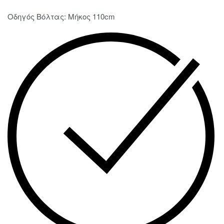
Oδηγός Βόλτας: Μήκος 110cm