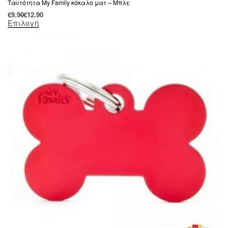
Tαυτότητα Μy Family κόκαλο ματ – Μπλε
€
9.90
€
12.90
Επιλογή