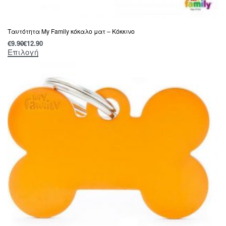
Tαυτότητα Μy Family κόκαλο ματ – Κόκκινο
€
9.90
€
12.90
Επιλογή