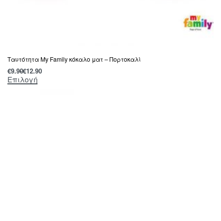
Tαυτότητα Μy Family κόκαλο ματ – Πορτοκαλί
€
9.90
€
12.90
Επιλογή