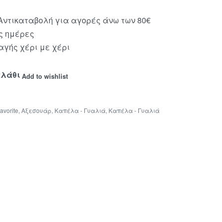
ντικαταβολή για αγορές άνω των 80€
ς ημέρες
γής χέρι με χέρι
αλάθι
Add to wishlist
Favorite
,
Αξεσουάρ
,
Καπέλα - Γυαλιά
,
Καπέλα - Γυαλιά