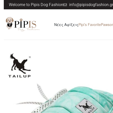
Welcome to Pipis Dog Fashion
info@pipisdogfashion.g
Νέες Αφίξεις
Pipi’s Favorite
Pawso