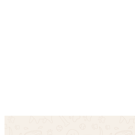
Ταυτότητα My Family καρδιά
Ταυτότητα
ασημί
– Μοβ
€
13.90
€
16.90
€
9.90
€
12.90
Επιλογή
Επιλογή