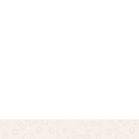
 My Family Κύκλος Ματ
Ταυτότητα My Family κα
Γαλάζιο
€
9.90
€
12.90
Επιλογή