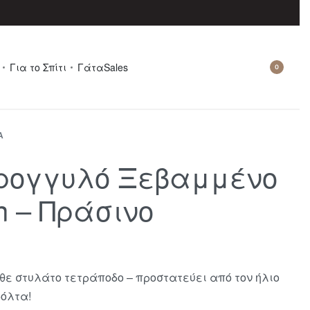
Για το Σπίτι
Γάτα
Sales
0
Ά
ρογγυλό Ξεβαμμένο
n – Πράσινο
θε στυλάτο τετράποδο – προστατεύει από τον ήλιο
βόλτα!