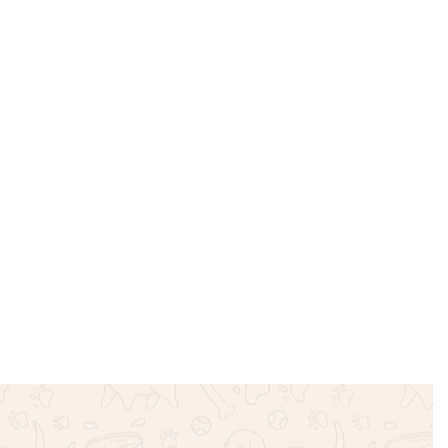
ρδιά ματ –
Ταυτότητα My Family καρδιά ματ –
Ροζ
€
9.90
€
12.90
Επιλογή