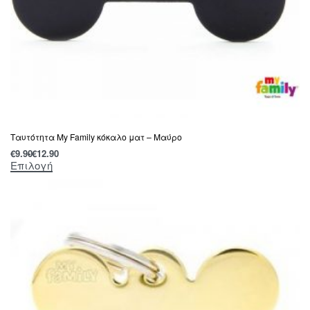
Tαυτότητα Μy Family κόκαλο ματ – Μαύρο
€
9.90
€
12.90
Επιλογή