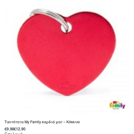
Ταυτότητα My Family καρδιά ματ – Κόκκινο
€
9.90
€
12.90
Επιλογή