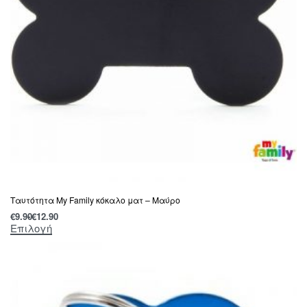
Tαυτότητα Μy Family κόκαλο ματ – Μαύρο
€
9.90
€
12.90
Επιλογή