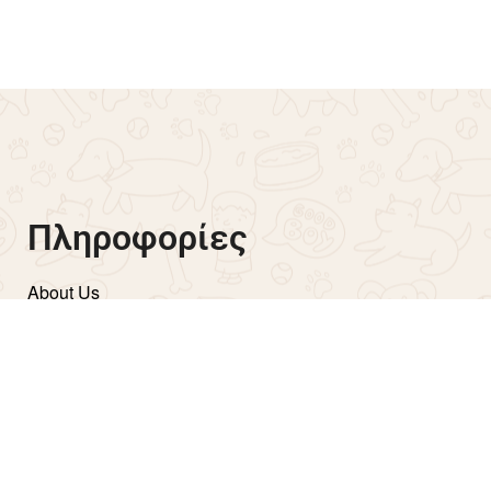
Turkey/Ginger/Blueberries
το καλάθι
€
8.50
Προσθήκη στο καλάθι
Πληροφορίες
About Us
Aποστολές & Μέθοδοι πληρωμής
Πολιτική Απορρήτου
Όροι Χρήσης
Επιστροφές
Copyright ©2026 Aether Informatics