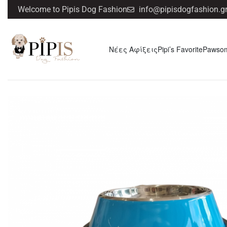
Welcome to Pipis Dog Fashion
info@pipisdogfashion.g
Νέες Αφίξεις
Pipi’s Favorite
Pawso