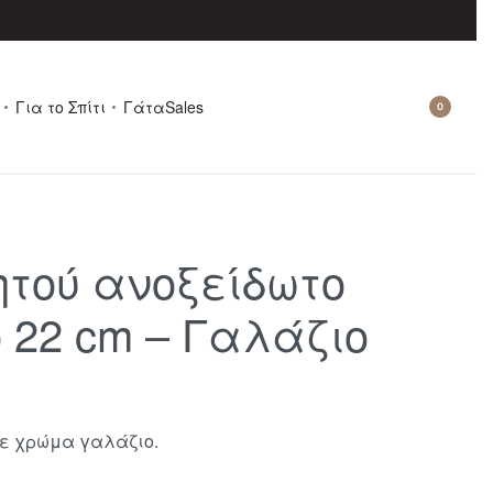
Για το Σπίτι
Γάτα
Sales
0
τού ανοξείδωτο
22 cm – Γαλάζιο
ε χρώμα γαλάζιο.