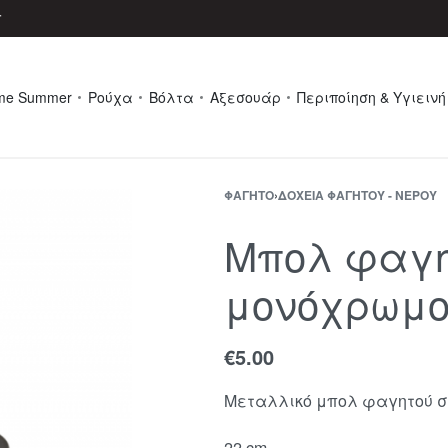
r
me Summer
Ρούχα
Βόλτα
Αξεσουάρ
Περιποίηση & Υγιεινή
ΦΑΓΗΤΌ
›
ΔΟΧΕΊΑ ΦΑΓΗΤΟΎ - ΝΕΡΟΎ
Μπολ φαγη
μονόχρωμο 
€
5.00
Μεταλλικό μπολ φαγητού σ
22 cm