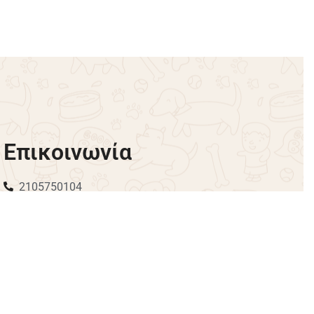
Banana/Ceylon/Cinnamon/Thyme
Honey
€
5.50
Προσθήκη στο καλάθι
Επικοινωνία
2105750104
Θίσβης 1, Περιστέρι|
info@pipisdogfashion.gr