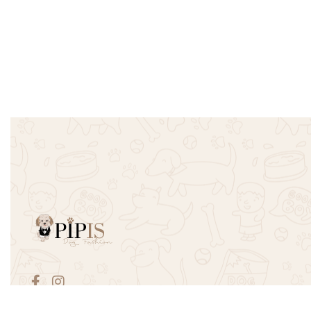
Παιχνίδι Λούτρινο Circle
Παιχνίδι Λ
Γουρουνάκι Πουά
Belly – Κα
€
6.00
€
8.50
Προσθήκη στο καλάθι
Προσθήκη σ