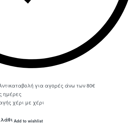
ντικαταβολή για αγορές άνω των 80€
ς ημέρες
γής χέρι με χέρι
αλάθι
Add to wishlist