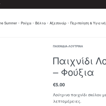
r
me Summer
Ρούχα
Βόλτα
Αξεσουάρ
Περιποίηση & Υγιεινή
ΠΑΙΧΝΊΔΙΑ
›
ΛΟΎΤΡΙΝΑ
Παιχνίδι Λο
– Φούξια
€
5.00
Λούτρινο παιχνίδι σκύλου μ
λεπτομέρειες.