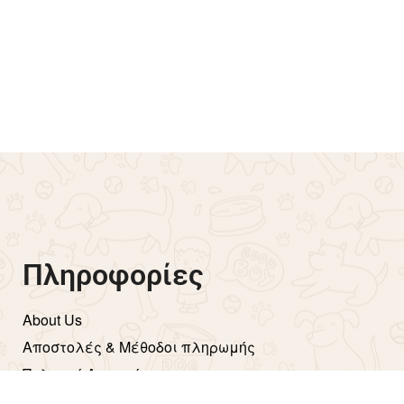
ούτρινο Σκυλάκι Naked
Παιχνίδι Doggies Shoes
φέ
SLIPPER AFP – 12cm
€
8.00
το καλάθι
Προσθήκη στο καλάθι
Πληροφορίες
About Us
Aποστολές & Μέθοδοι πληρωμής
Πολιτική Απορρήτου
Όροι Χρήσης