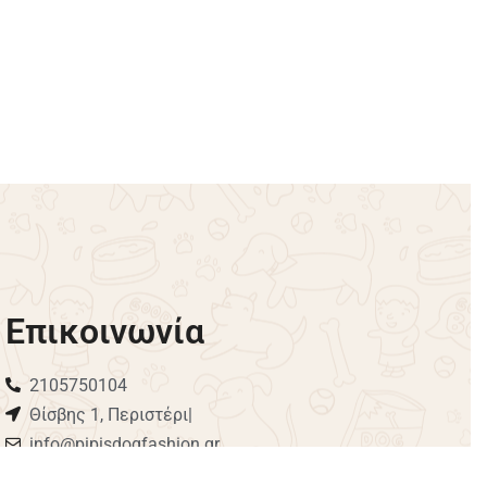
 AIR PUPS
Παιχνίδι Σκύλου AFP Bounce &
Rattle Ball 6.5cm
€
6.00
Προσθήκη στο καλάθι
Επικοινωνία
2105750104
Θίσβης 1, Περιστέρι|
info@pipisdogfashion.gr