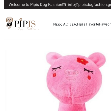
Welcome to Pipis Dog Fashion
info@pipisdogfashion.g
Νέες Αφίξεις
Pipi’s Favorite
Pawso