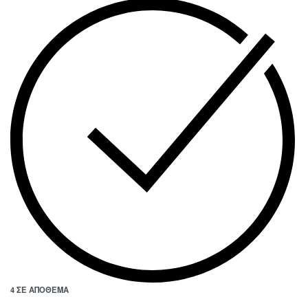
4 ΣΕ ΑΠΌΘΕΜΑ