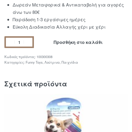
Δωρεάν Μεταφορικά & Αντικαταβολή για αγορές
άνω των 80€
Παράδοση 1-3 εργάσιμες ημέρες
Εύκολη Διαδικασία Αλλαγής χέρι με χέρι
Προσθήκη στο καλάθι
100300308
Κατηγορίες:
Funny Toys
,
Λούτρινα
,
Παιχνίδια
Σχετικά προϊόντα