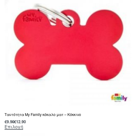
Tαυτότητα Μy Family κόκαλο ματ – Κόκκινο
€
9.90
€
12.90
Επιλογή