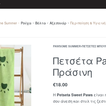
r
me Summer
Ρούχα
Βόλτα
Αξεσουάρ
Περιποίηση & Υγιεινή
PAWSOME SUMMER
›
ΠΕΤΣΈΤΕΣ ΜΠΟΥ
Πετσέτα Pa
Πράσινη
€
18.00
Η
Petseta Sweet Paws
είναι 
σου άνεση και στυλ τις ζε