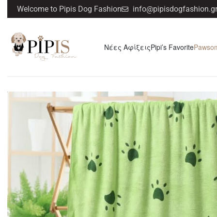
Welcome to Pipis Dog Fashion
info@pipisdogfashion.g
Νέες Αφίξεις
Pipi’s Favorite
Pawso