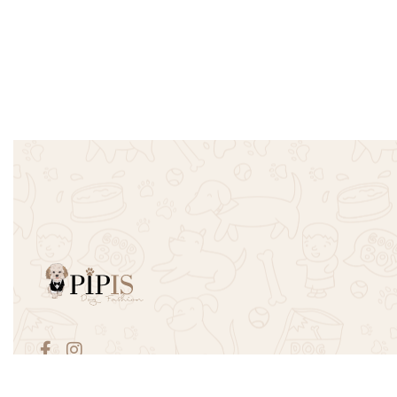
Απωθητικό Περιλαίμιο Σκύλου
Θήκη Bone
Perfect Care Μedium
Κόκκινο
€
6.70
€
2.50
Προσθήκη στο καλάθι
Προσθήκη σ