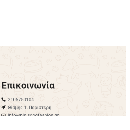
ioner
Πετσέτα Paws and Bones 100x50cm
– Μπλε
€
16.00
Προσθήκη στο καλάθι
Επικοινωνία
2105750104
Θίσβης 1, Περιστέρι|
info@pipisdogfashion.gr