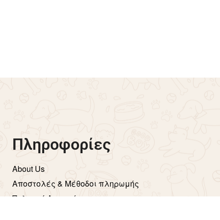
 για σακουλάκια-
Animology Top Dog Condit
250ml
€
10.90
το καλάθι
Προσθήκη στο καλάθι
Πληροφορίες
About Us
Aποστολές & Μέθοδοι πληρωμής
Πολιτική Απορρήτου
Όροι Χρήσης