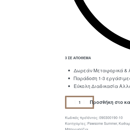
3 ΣΕ ΑΠΌΘΕΜΑ
Δωρεάν Μεταφορικά & Α
Παράδοση 1-3 εργάσιμε
Εύκολη Διαδικασία Αλλα
Προσθήκη στο κ
090300190-10
Κατηγορίες:
Pawsome Summer
,
Καθαρ
Μπουρνούζια