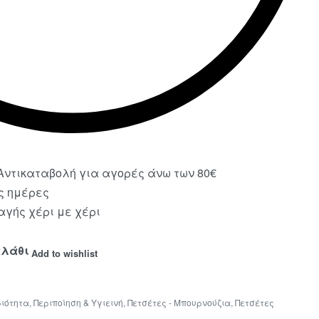
ντικαταβολή για αγορές άνω των 80€
ς ημέρες
γής χέρι με χέρι
αλάθι
Add to wishlist
ιότητα
,
Περιποίηση & Υγιεινή
,
Πετσέτες - Μπουρνούζια
,
Πετσέτες