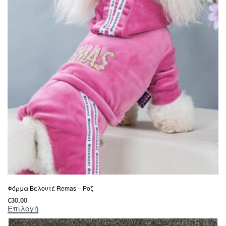
Φόρμα Βελουτέ Remas – Ροζ
€
30.00
Επιλογή