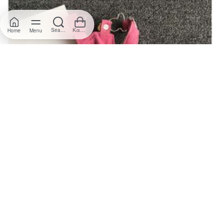
Search
Καλάθι
Home
Menu
Φόρεμα Σαλοπέτα Τζιν Pocket – Ροζ