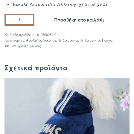
Εύκολη Διαδικασία Αλλαγής χέρι με χέρι
Προσθήκη στο καλάθι
010300254-01
Κατηγορίες:
Άνοιξη/Καλοκαίρι
,
Πιτζαμάκια
,
Πιτζαμάκια
,
Ρούχα
,
Φθινόπωρο/Χειμώνας
Σχετικά προϊόντα