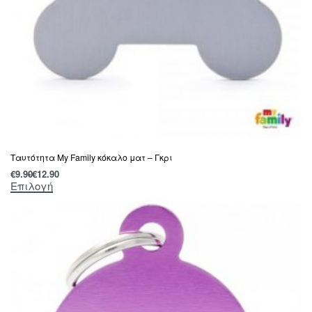
Tαυτότητα Μy Family κόκαλο ματ – Γκρι
€
9.90
€
12.90
Επιλογή