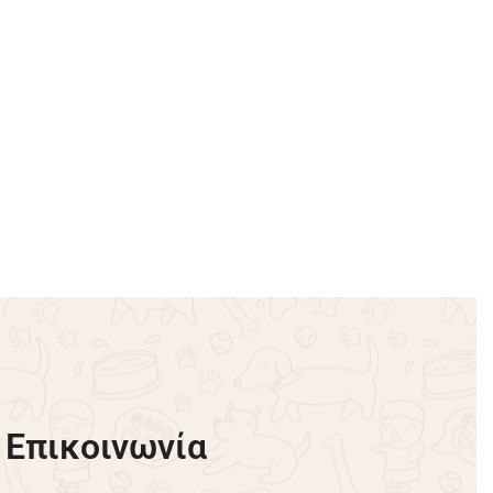
 – Ροζ
T-shirt Hope – Ροζ
€
18.00
€
19.00
Επιλογή
Επικοινωνία