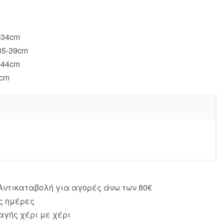
-34cm
35-39cm
-44cm
0cm
ντικαταβολή για αγορές άνω των 80€
ς ημέρες
γής χέρι με χέρι