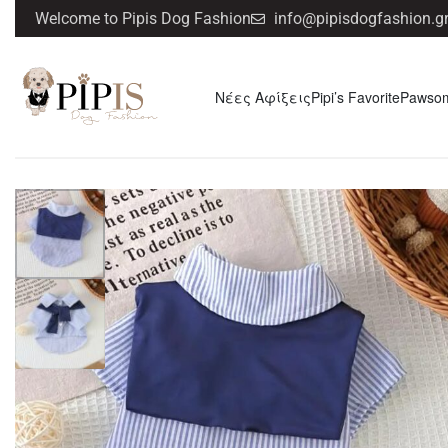
Welcome to Pipis Dog Fashion
info@pipisdogfashion.g
Νέες Αφίξεις
Pipi’s Favorite
Pawso