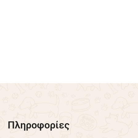
 Πλεκτό Love You –
Mπλουζάκι Πικέ Dadagou
ύρο
€
18.00
Επιλογή
-30% OFF
Πληροφορίες