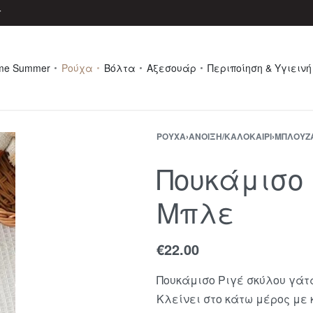
r
me Summer
Ρούχα
Βόλτα
Αξεσουάρ
Περιποίηση & Υγιεινή
ΡΟΎΧΑ
›
ΆΝΟΙΞΗ/ΚΑΛΟΚΑΊΡΙ
›
ΜΠΛΟΥΖ
Πουκάμισο Ρ
Μπλε
€
22.00
Πουκάμισο Ριγέ σκύλου γάτ
Κλείνει στο κάτω μέρος με