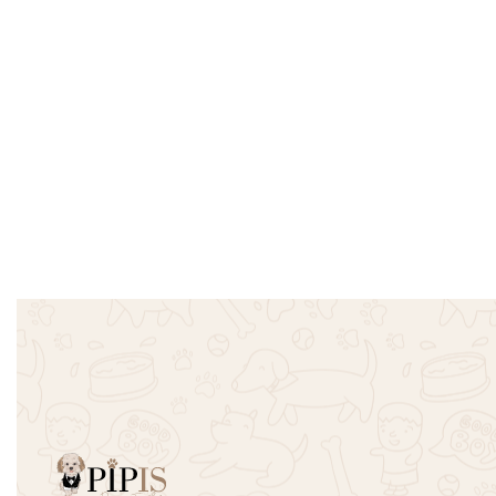
Αδιάβροχο Φωσφοριζέ Λωρίδες
Μπλουζάκι
Small – 5XL – Μπλε
Μπλε Σκο
€
13.90
€
29.90
€
20.00
€
14.00
Επιλογή
Επιλογή