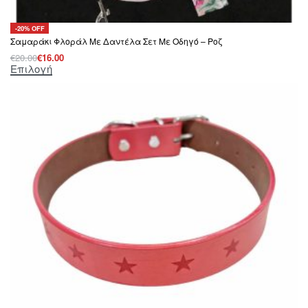
-20% OFF
Σαμαράκι Φλοράλ Με Δαντέλα Σετ Με Οδηγό – Ροζ
€
20.00
€
16.00
Επιλογή