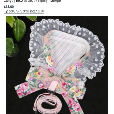
Οδηγός Βόλτας Σουέτ Στρας – Μαύρο
€
18.00
Προσθήκη στο καλάθι