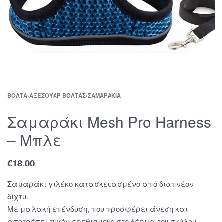
ΒΌΛΤΑ
›
ΑΞΕΣΟΥΆΡ ΒΌΛΤΑΣ
›
ΣΑΜΑΡΆΚΙΑ
Σαμαράκι Mesh Pro Harness
– Μπλε
€
18.00
Σαμαράκι γιλέκο κατασκευασμένο από διαπνέον
δίχτυ.
Με μαλακή επένδυση, που προσφέρει άνεση και
αποτρέπει τυχόν ερεθισμούς στο δέρμα του σκύλου.