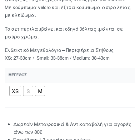
Με κούμπωμα velcro και έξτρα κούμπωμα ασφαλείας,
με κλείδωμα.
Το σετ περιλαμβάνει και οδηγό βόλτας ιμάντα, σε
μαύρο χρώμα.
Ενδεικτικό Μεγεθολόγιο – Περιφέρεια Στήθους
XS: 27-33cm / Small: 33-38cm / Medium: 38-43cm
ΜΈΓΕΘΟΣ
XS
S
Μ
Δωρεάν Μεταφορικά & Αντικαταβολή για αγορές
άνω των 80€
Παράδοση 1-3 εργάσιμες ημέρες