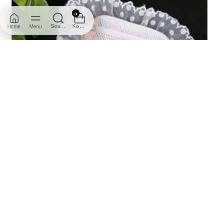
5
Search
Καλάθι
Home
Menu
-20% OFF
Σαμαράκι Φλοράλ Με Δαντέλα Σετ Με Οδηγό – Ροζ
€
20.00
€
16.00