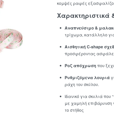
κομψές ραφές εξασφαλίζου
Χαρακτηριστικά 
Αναπνεύσιμο & μαλακό
τρίχωμα, κατάλληλο γι
Αισθητική C‑shape σχε
προσφέροντας ασφάλει
Ροζ απόχρωση
που ξεχω
Ρυθμιζόμενα λουριά
γ
ράχη του σκύλου.
Ιδανικό για σκυλιά που
με χαμηλή επιβάρυνση 
το στήθος