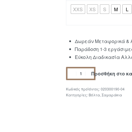
XXS
XS
S
M
L
Δωρεάν Μεταφορικά & Α
Παράδοση 1-3 εργάσιμε
Εύκολη Διαδικασία Αλλα
Προσθήκη στο κ
020300190-04
Κατηγορίες:
Βόλτα
,
Σαμαράκια