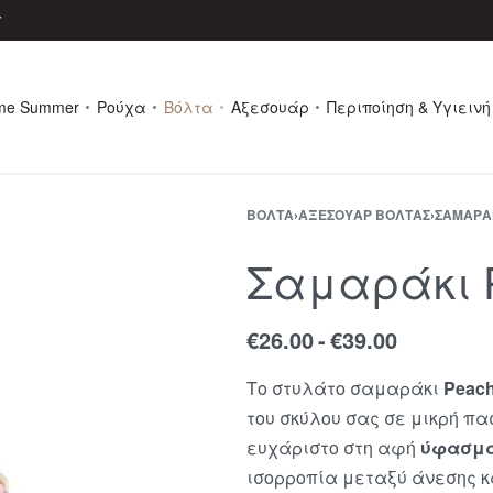
r
me Summer
Ρούχα
Βόλτα
Αξεσουάρ
Περιποίηση & Υγιεινή
ΒΌΛΤΑ
›
ΑΞΕΣΟΥΆΡ ΒΌΛΤΑΣ
›
ΣΑΜΑΡΆ
Σαμαράκι P
€
26.00
€
39.00
Το στυλάτο σαμαράκι
Peac
του σκύλου σας σε μικρή 
ευχάριστο στη αφή
ύφασμα
ισορροπία μεταξύ άνεσης κ