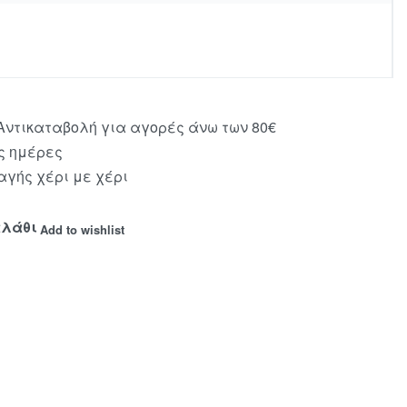
ντικαταβολή για αγορές άνω των 80€
ς ημέρες
γής χέρι με χέρι
αλάθι
Add to wishlist