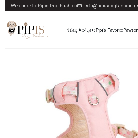
Welcome to Pipis Dog Fashion
info@pipisdogfashion.g
Νέες Αφίξεις
Pipi’s Favorite
Pawso