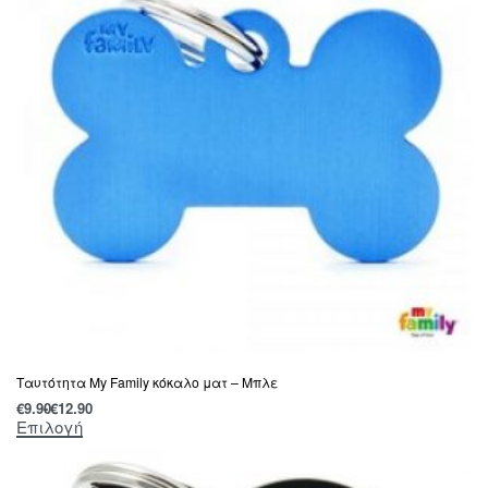
Tαυτότητα Μy Family κόκαλο ματ – Μπλε
€
9.90
€
12.90
Επιλογή