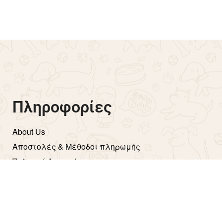
e – Ροζ
Αδιάβροχο Φωσφοριζέ 
Small – 5XL – Μπλε
€
13.90
€
29.90
Επιλογή
Πληροφορίες
About Us
Aποστολές & Μέθοδοι πληρωμής
Πολιτική Απορρήτου
Όροι Χρήσης
Επιστροφές
Copyright ©2026 Aether Informatics