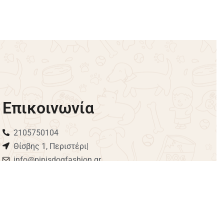
Λωρίδες
Μπλουζάκι Βελουτέ Ρίγα Dadagou
– Μπλε
€
14.00
€
11.90
-15% OFF
Επιλογή
Επικοινωνία
2105750104
Θίσβης 1, Περιστέρι|
info@pipisdogfashion.gr