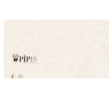
Πουκάμισο Χαβανέζικο – Ροζ
T-shirt Hop
€
10.00
€
16.00
€
18.00
€
19.00
Επιλογή
Επιλογή