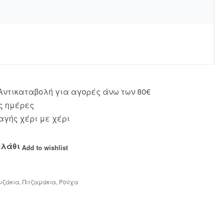
ντικαταβολή για αγορές άνω των 80€
ς ημέρες
γής χέρι με χέρι
αλάθι
Add to wishlist
υζάκια
,
Πιτζαμάκια
,
Ρούχα