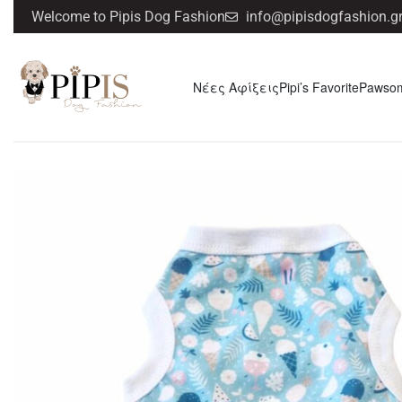
Welcome to Pipis Dog Fashion
info@pipisdogfashion.g
Νέες Αφίξεις
Pipi’s Favorite
Pawso