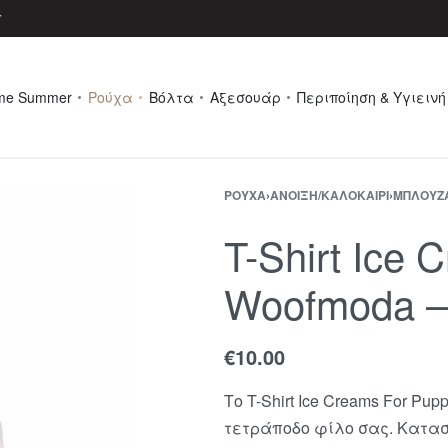
r
me Summer
Ρούχα
Βόλτα
Αξεσουάρ
Περιποίηση & Υγιεινή
ΡΟΎΧΑ
›
ΆΝΟΙΞΗ/ΚΑΛΟΚΑΊΡΙ
›
ΜΠΛΟΥΖ
T-Shirt Ice 
Woofmoda 
€
10.00
Το T-Shirt Ice Creams For Pu
τετράποδο φίλο σας.
Κατασ