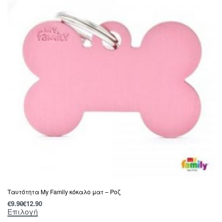
Tαυτότητα Μy Family κόκαλο ματ – Ροζ
€
9.90
€
12.90
Επιλογή