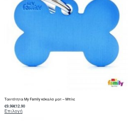
Tαυτότητα Μy Family κόκαλο ματ – Μπλε
€
9.90
€
12.90
Επιλογή