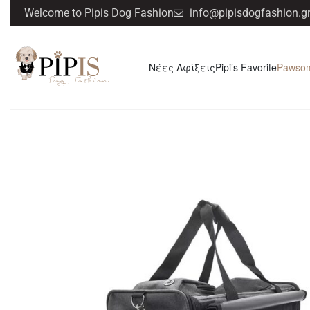
Welcome to Pipis Dog Fashion
info@pipisdogfashion.g
Νέες Αφίξεις
Pipi’s Favorite
Pawso