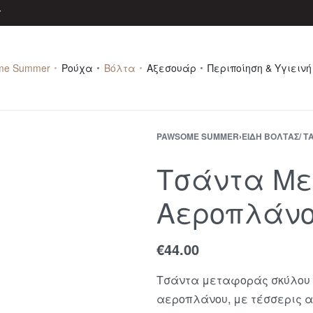
r
me Summer
Ρούχα
Βόλτα
Αξεσουάρ
Περιποίηση & Υγιεινή
PAWSOME SUMMER
›
ΕΊΔΗ ΒΌΛΤΑΣ/ Τ
Τσάντα Με
Αεροπλάνο
€
44.00
Τσάντα μεταφοράς σκύλου ή
αεροπλάνου, με τέσσερις α