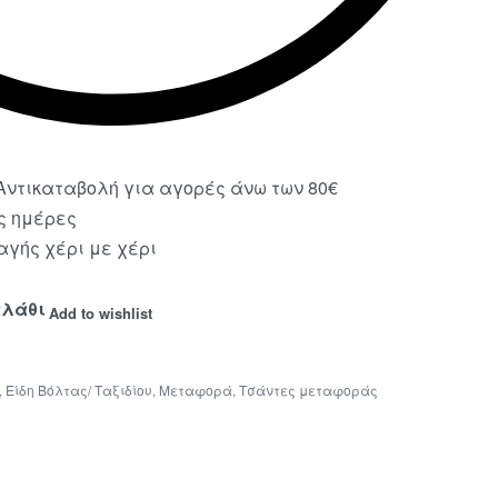
ντικαταβολή για αγορές άνω των 80€
ς ημέρες
γής χέρι με χέρι
αλάθι
Add to wishlist
,
Είδη Βόλτας/ Ταξιδίου
,
Μεταφορά
,
Τσάντες μεταφοράς