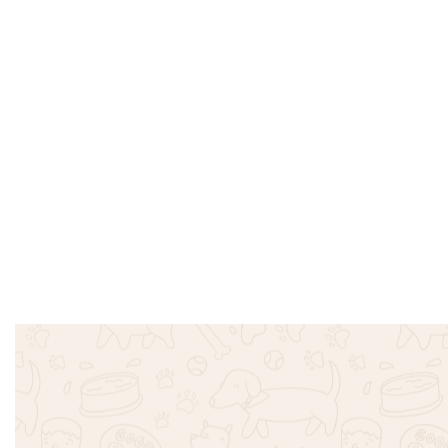
Μαντηλάκια Perfect Care Aloe
Animology
Forte 80 τμχ
250ml
€
3.40
€
10.90
Προσθήκη στο καλάθι
Προσθήκη σ