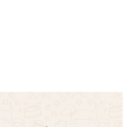
SOLD OUT
οζ
All Systems Botanical Conditioner
250ml
€
19.90
Διαβάστε περισσότερα