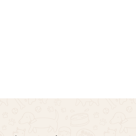
 Puppy Love Shampoo
Μπουρνούζι Animals – Ρ
€
14.00
€
15.00
Επιλογή
το καλάθι